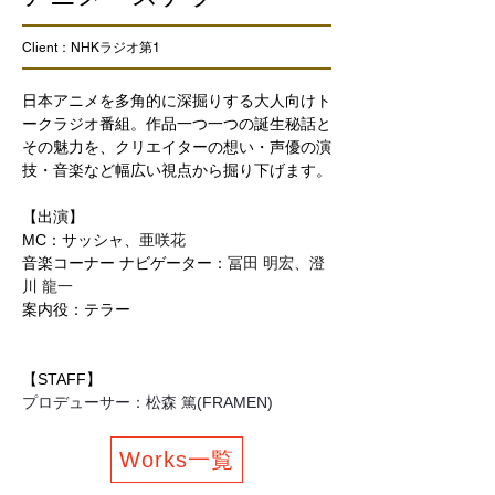
Client：NHKラジオ第1
日本アニメを多角的に深掘りする大人向けト
ークラジオ番組。作品一つ一つの誕生秘話と
その魅力を、クリエイターの想い・声優の演
技・音楽など幅広い視点から掘り下げます。
【出演】
MC：サッシャ、
亜咲花
音楽コーナー ナビゲーター：
冨田 明宏、澄
川 龍一
案内役：テラー
【STAFF】
プロデューサー：松森 篤(FRAMEN)
Works一覧