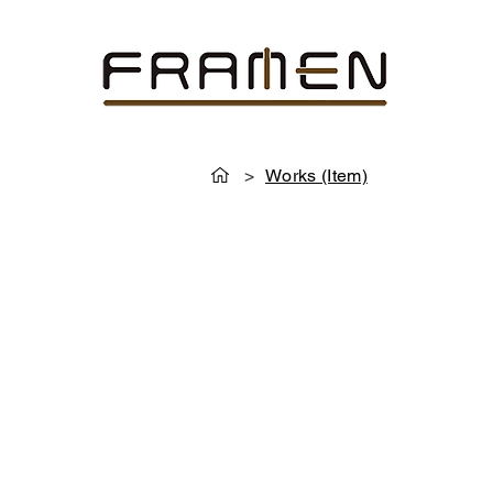
>
Works (Item)