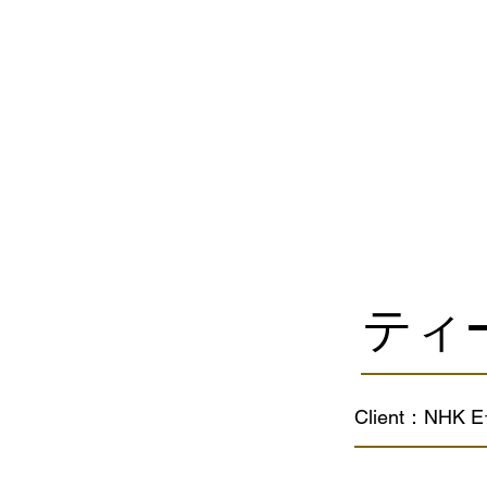
ティ
Client：NHK 