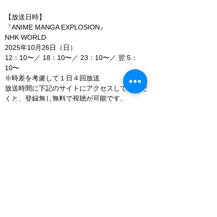
【放送日時】
『ANIME MANGA EXPLOSION』
NHK WORLD
2025年10月26日（日）
12：10〜／ 18：10〜／ 23：10〜／ 翌 5：
10〜
※時差を考慮して１日４回放送
放送時間に下記のサイトにアクセスしていただ
くと、登録無し無料で視聴が可能です。
https://www3.nhk.or.jp/nhkworld/en/live/
放送から1年間は番組ホームページでご覧いた
だけます。
https://www3.nhk.or.jp/nhkworld/en/shows/anim
e_manga/
【STAFF】
Producer：北澤 豊
Director：吉田 夏海
Assistant Director ：森 萌杏