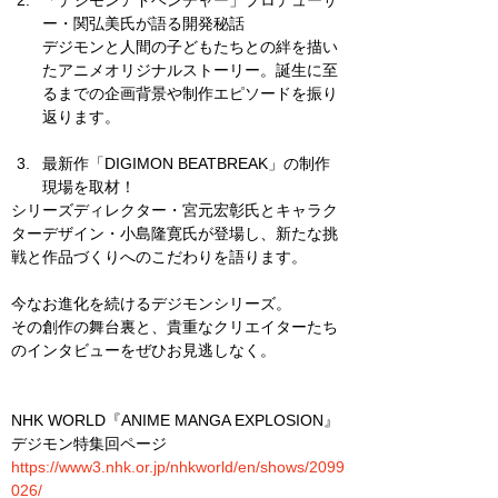
「デジモンアドベンチャー」プロデューサ
ー・関弘美氏が語る開発秘話
デジモンと人間の子どもたちとの絆を描い
たアニメオリジナルストーリー。誕生に至
るまでの企画背景や制作エピソードを振り
返ります。
最新作「DIGIMON BEATBREAK」の制作
現場を取材！
シリーズディレクター・宮元宏彰氏とキャラク
ターデザイン・小島隆寛氏が登場し、新たな挑
戦と作品づくりへのこだわりを語ります。
今なお進化を続けるデジモンシリーズ。
その創作の舞台裏と、貴重なクリエイターたち
のインタビューをぜひお見逃しなく。
NHK WORLD『ANIME MANGA EXPLOSION』
デジモン特集回ページ
https://www3.nhk.or.jp/nhkworld/en/shows/2099
026/